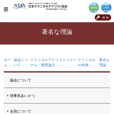
著名な理論
ホー
協会につ
テクニカルアナリストジャー
テクニカル
著名な
ム
-
いて
-
ナル・懸賞論文
-
の特徴
-
理論
協会について
理事長あいさつ
会員について